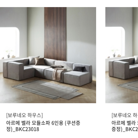
[보루네오 하우스]
[보루네오 하
아르메 벨라 모듈소파 6인용 (쿠션증
아르메 벨라 
정)_BKC23018
증정)_BKC2