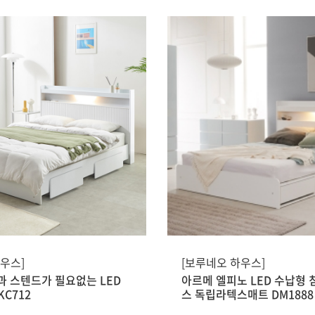
우스]
[보루네오 하우스]
과 스텐드가 필요없는 LED
아르메 엘피노 LED 수납형 
KC712
스 독립라텍스매트 DM1888