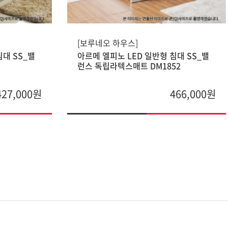
[보루네오 하우스]
침대 SS_밸
아르메 엘피노 LED 일반형 침대 SS_밸
런스 독립라텍스매트 DM1852
427,000원
466,000원