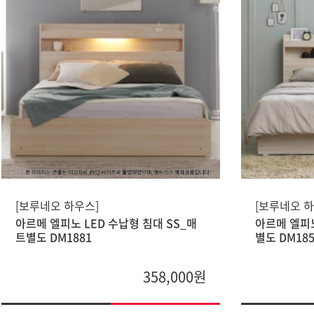
[보루네오 하우스]
[보루네오 하
아르메 엘피노 LED 수납형 침대 SS_매
아르메 엘피노
트별도 DM1881
별도 DM185
358,000원