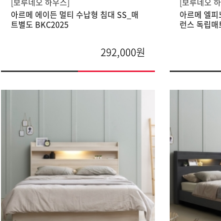
[보루네오 하우스]
[보루네오 하
아르메 에이든 멀티 수납형 침대 SS_매
아르메 엘피노
트별도 BKC2025
런스 독립매트
292,000원