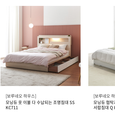
[보루네오 하우스]
[보루네오 하
모닝듀 옷 이불 다 수납되는 조명침대 SS
모닝듀 협탁
KC711
서랍침대 Q 