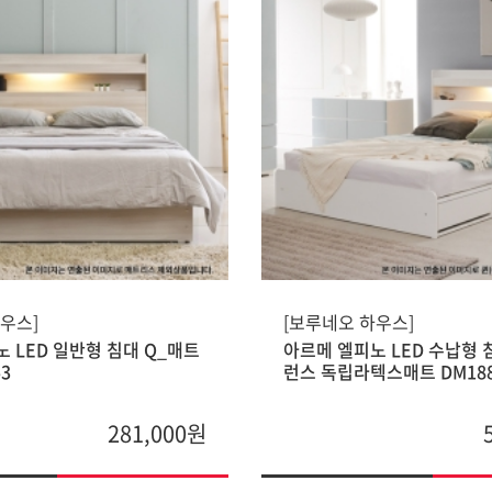
우스]
[보루네오 하우스]
 LED 일반형 침대 Q_매트
아르메 엘피노 LED 수납형 
3
런스 독립라텍스매트 DM18
281,000원