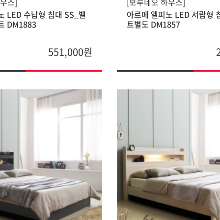
우스]
[보루네오 하우스]
 LED 수납형 침대 SS_밸
아르메 엘피노 LED 서랍형 
 DM1883
트별도 DM1857
551,000원