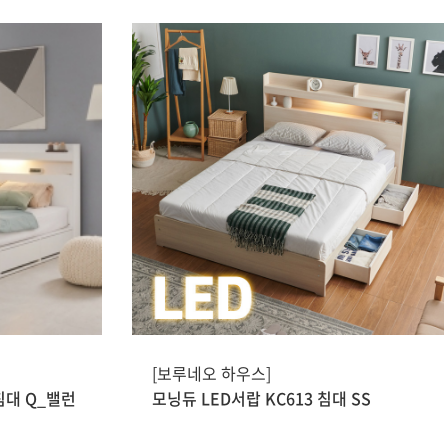
[보루네오 하우스]
침대 Q_밸런
모닝듀 LED서랍 KC613 침대 SS