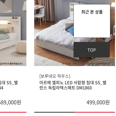
최근 본 상품
TOP
[보루네오 하우스]
침대 SS_밸
아르메 엘피노 LED 서랍형 침대 SS_밸
84
런스 독립라텍스매트 DM1860
589,000원
499,000원