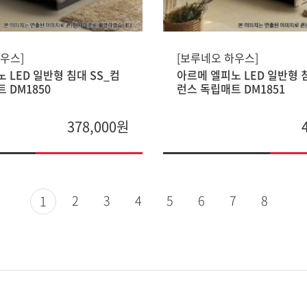
우스]
[보루네오 하우스]
 LED 일반형 침대 SS_컴
아르메 엘피노 LED 일반형 
 DM1850
런스 독립매트 DM1851
378,000원
2
3
4
5
6
7
8
1