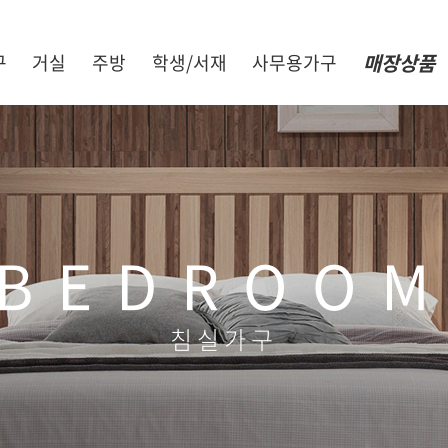
매장상품
구
거실
주방
학생/서재
사무용가구
BEDROO
침실가구