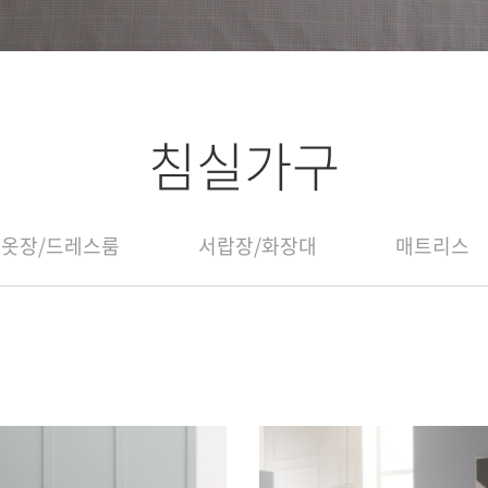
침실가구
옷장/드레스룸
서랍장/화장대
매트리스