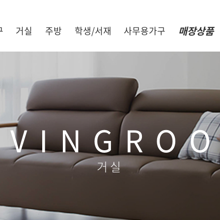
매장상품
구
거실
주방
학생/서재
사무용가구
IVINGRO
거실