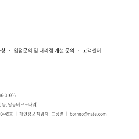
사항
입점문의 및 대리점 개설 문의
고객센터
-01666
고잔동, 남동테크노타워)
445호 ｜ 개인정보 책임자 : 표상열 ｜ borneo@nate.com