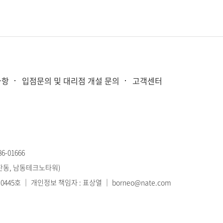
사항
입점문의 및 대리점 개설 문의
고객센터
-01666
고잔동, 남동테크노타워)
445호 ｜ 개인정보 책임자 : 표상열 ｜ borneo@nate.com