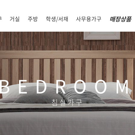
매장상품
구
거실
주방
학생/서재
사무용가구
BEDROO
침실가구