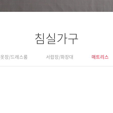
침실가구
옷장/드레스룸
서랍장/화장대
매트리스